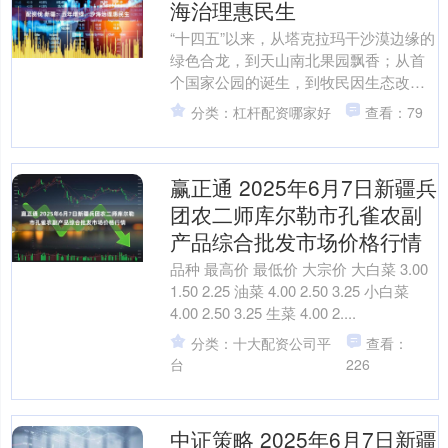
海治理惠民生
“十四五”以来，从塔克拉玛干沙漠边缘的
绿色合龙，到天山南北果园飘香；从首
个国家公园的诞生，到牧民因生态改善
而增收……新疆以生态为笔，绘就了一
分类：杠杆配资哪家好
查看：79
幅绿色与富足同步发展....
赢正通 2025年6月7日新疆兵
团农二师库尔勒市孔雀农副
产品综合批发市场价格行情
品种 最高价 最低价 大宗价 大白菜 3.00
1.50 2.25 油菜 4.00 2.50 3.25 小白菜
4.00 2.50 3.25 生菜 4.00 2....
分类：十大配资公司平
查看：
台
226
中证策略 2025年6月7日新疆