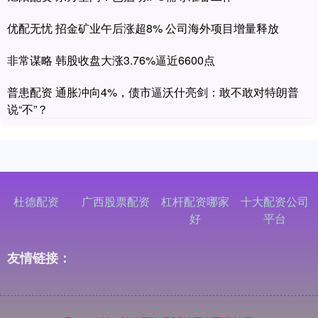
优配无忧 招金矿业午后涨超8% 公司海外项目增量释放
非常谋略 韩股收盘大涨3.76%逼近6600点
普患配资 通胀冲向4%，债市逼沃什亮剑：敢不敢对特朗普
说“不”？
杜德配资
广西股票配资
杠杆配资哪家
十大配资公司
好
平台
友情链接：