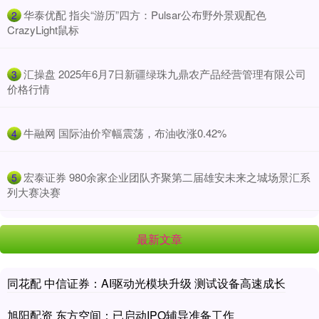
​华泰优配 指尖“游历”四方：Pulsar公布野外景观配色
2
CrazyLight鼠标
​汇操盘 2025年6月7日新疆绿珠九鼎农产品经营管理有限公司
3
价格行情
​牛融网 国际油价窄幅震荡，布油收涨0.42%
4
​宏泰证券 980余家企业团队齐聚第二届雄安未来之城场景汇系
5
列大赛决赛
最新文章
同花配 中信证券：AI驱动光模块升级 测试设备高速成长
旭阳配资 东方空间：已启动IPO辅导准备工作