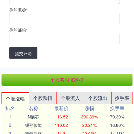
你的昵称
*
你的邮箱
*
提交评论
个股实时涨跌榜
个股跌幅
个股流入
个股流出
换手率
个股涨幅
排名
名称
最新价
涨幅
换手率
1
N展芯
116.52
396.89%
79.39%
2
锐翔智能
110.02
20.21%
16.80%
3
志特新材
14.8
20.03%
14.18%