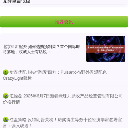
互降至最低级
推荐资讯
北京科汇配资 如何选购预制菜？首个国标即
将落地，权威人士有话说→
​华泰优配 指尖“游历”四方：Pulsar公布野外景观配色
1
CrazyLight鼠标
​汇操盘 2025年6月7日新疆绿珠九鼎农产品经营管理有限公司
2
价格行情
​红盘策略 反特朗普关税！诺奖得主等数十位经济学家签署宣
3
言：误入歧途！