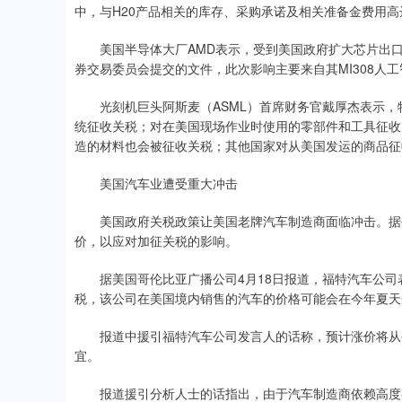
中，与H20产品相关的库存、采购承诺及相关准备金费用高
美国半导体大厂AMD表示，受到美国政府扩大芯片出口限
券交易委员会提交的文件，此次影响主要来自其MI308人
光刻机巨头阿斯麦（ASML）首席财务官戴厚杰表示，
统征收关税；对在美国现场作业时使用的零部件和工具征收
造的材料也会被征收关税；其他国家对从美国发运的商品征
美国汽车业遭受重大冲击
美国政府关税政策让美国老牌汽车制造商面临冲击。据外
价，以应对加征关税的影响。
据美国哥伦比亚广播公司4月18日报道，福特汽车公司
税，该公司在美国境内销售的汽车的价格可能会在今年夏天
报道中援引福特汽车公司发言人的话称，预计涨价将从今
宜。
报道援引分析人士的话指出，由于汽车制造商依赖高度整