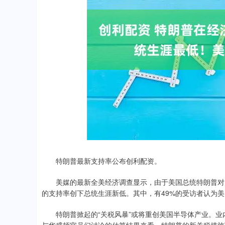
深证成指
14311.01
.68
1.02%
200.89
1
特朗普最新支持率公布创利配资。
美媒的最新全美经济调查显示，由于美国总统特朗普对关
的支持率创下总统生涯新低。其中，有49%的受访者认为
特朗普掀起的“关税风暴”或将重创美国半导体产业。业