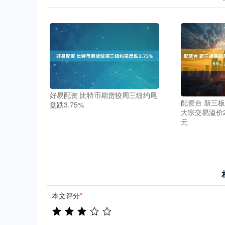
好易配资 比特币期货较周三纽约尾
配资台 新三
盘跌3.75%
大宗交易溢价2
元
本文评分
*