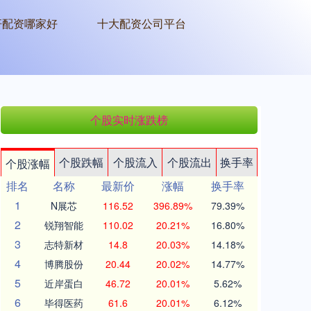
杆配资哪家好
十大配资公司平台
个股实时涨跌榜
个股跌幅
个股流入
个股流出
换手率
个股涨幅
排名
名称
最新价
涨幅
换手率
1
N展芯
116.52
396.89%
79.39%
2
锐翔智能
110.02
20.21%
16.80%
3
志特新材
14.8
20.03%
14.18%
4
博腾股份
20.44
20.02%
14.77%
5
近岸蛋白
46.72
20.01%
5.62%
6
毕得医药
61.6
20.01%
6.12%