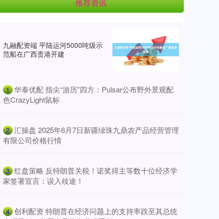
推荐资讯
九融配资端 平陆运河5000吨级示
范船在广西贵港开建
​华泰优配 指尖“游历”四方：Pulsar公布野外景观配
1
色CrazyLight鼠标
​汇操盘 2025年6月7日新疆绿珠九鼎农产品经营管理
2
有限公司价格行情
​红盘策略 反特朗普关税！诺奖得主等数十位经济学
3
家签署宣言：误入歧途！
​创利配资 特朗普在经济问题上的支持率跌至其总统
4