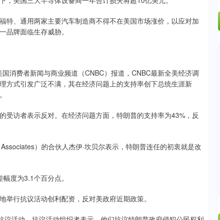
下，美国三大半导体设备商一年合计损失将超10亿美元。
特、通用两家主要汽车制造商不得不在美国市场涨价，以应对加
一品牌面临生存威胁。
国消费者新闻与商业频道（CNBC）报道，CNBC最新全美经济调
理方式引发广泛不满，其在经济问题上的支持率创下总统生涯新
。
的受访者表示反对。在经济问题方面，特朗普的支持率为43%，反
sociates）的合伙人杰伊·坎贝尔表示，特朗普连任的初衷就是改
幅度为3.1个百分点。
地举行抗议活动创利配资，反对美政府近期政策。
抗议活动。抗议活动组织者表示，他们抗议特朗普政府侵犯公民权利