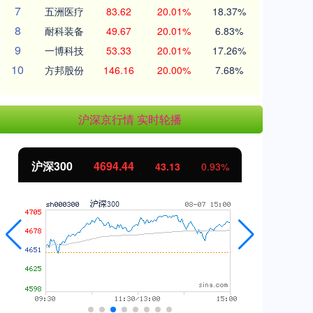
7
五洲医疗
83.62
20.01%
18.37%
8
耐科装备
49.67
20.01%
6.83%
9
一博科技
53.33
20.01%
17.26%
10
方邦股份
146.16
20.00%
7.68%
沪深京行情 实时轮播
北证50
1134.24
创
11.37
1.01%