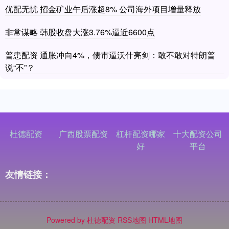
优配无忧 招金矿业午后涨超8% 公司海外项目增量释放
非常谋略 韩股收盘大涨3.76%逼近6600点
普患配资 通胀冲向4%，债市逼沃什亮剑：敢不敢对特朗普
说“不”？
杜德配资
广西股票配资
杠杆配资哪家
十大配资公司
好
平台
友情链接：
Powered by
杜德配资
RSS地图
HTML地图