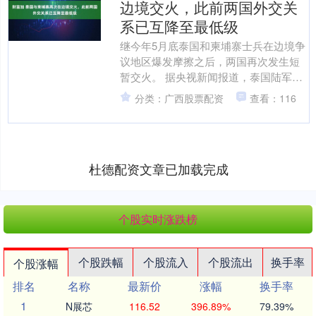
边境交火，此前两国外交关
系已互降至最低级
继今年5月底泰国和柬埔寨士兵在边境争
议地区爆发摩擦之后，两国再次发生短
暂交火。 据央视新闻报道，泰国陆军在7
月24日表示，当天早上，柬埔寨方面在
分类：广西股票配资
查看：116
其奥多棉吉省边境....
杜德配资文章已加载完成
个股实时涨跌榜
个股跌幅
个股流入
个股流出
换手率
个股涨幅
排名
名称
最新价
涨幅
换手率
1
N展芯
116.52
396.89%
79.39%