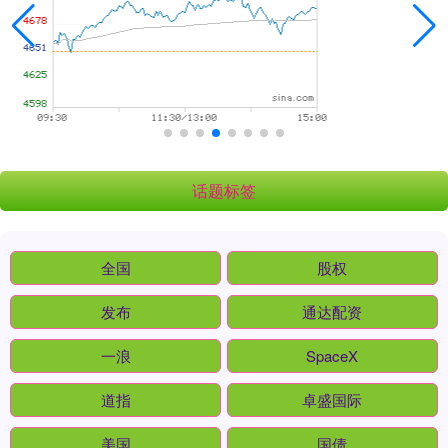
话题标签
全国
股权
发布
通达配资
一浪
SpaceX
道指
卓盛国际
美国
国债