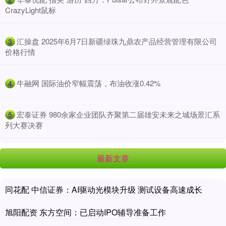
CrazyLight鼠标
​汇操盘 2025年6月7日新疆绿珠九鼎农产品经营管理有限公司
3
价格行情
​牛融网 国际油价窄幅震荡，布油收涨0.42%
4
​宏泰证券 980余家企业团队齐聚第二届雄安未来之城场景汇系
5
列大赛决赛
最新文章
同花配 中信证券：AI驱动光模块升级 测试设备高速成长
旭阳配资 东方空间：已启动IPO辅导准备工作