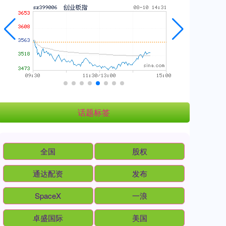
话题标签
全国
股权
通达配资
发布
SpaceX
一浪
卓盛国际
美国