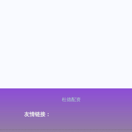
杜德配资
友情链接：