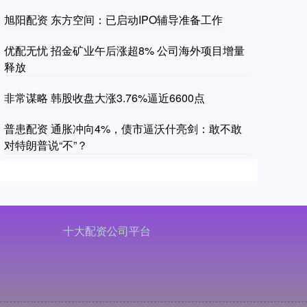
旭阳配资 东方空间：已启动IPO辅导准备工作
优配无忧 招金矿业午后涨超8% 公司海外项目增量
释放
非常谋略 韩股收盘大涨3.76%逼近6600点
普患配资 通胀冲向4%，债市逼沃什亮剑：敢不敢
对特朗普说“不”？
十大配资公司平台