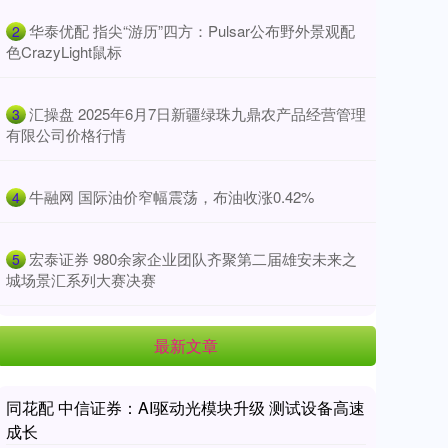
​华泰优配 指尖“游历”四方：Pulsar公布野外景观配
2
色CrazyLight鼠标
​汇操盘 2025年6月7日新疆绿珠九鼎农产品经营管理
3
有限公司价格行情
​牛融网 国际油价窄幅震荡，布油收涨0.42%
4
​宏泰证券 980余家企业团队齐聚第二届雄安未来之
5
城场景汇系列大赛决赛
最新文章
同花配 中信证券：AI驱动光模块升级 测试设备高速
成长