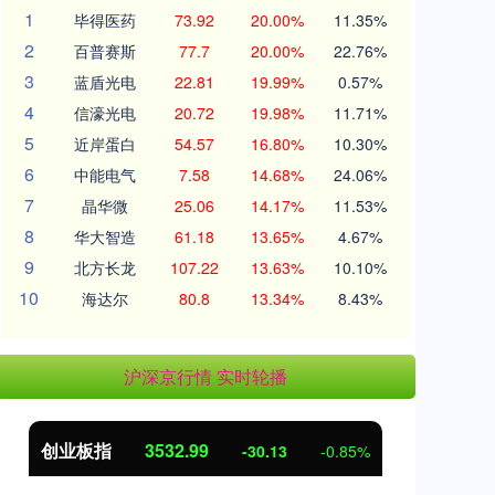
1
毕得医药
73.92
20.00%
11.35%
2
百普赛斯
77.7
20.00%
22.76%
3
蓝盾光电
22.81
19.99%
0.57%
4
信濠光电
20.72
19.98%
11.71%
5
近岸蛋白
54.57
16.80%
10.30%
6
中能电气
7.58
14.68%
24.06%
7
晶华微
25.06
14.17%
11.53%
8
华大智造
61.18
13.65%
4.67%
9
北方长龙
107.22
13.63%
10.10%
10
海达尔
80.8
13.34%
8.43%
沪深京行情 实时轮播
创业板指
3532.99
基
-30.13
-0.85%