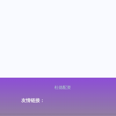
杜德配资
友情链接：