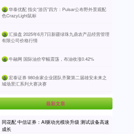
​华泰优配 指尖“游历”四方：Pulsar公布野外景观配
2
色CrazyLight鼠标
​汇操盘 2025年6月7日新疆绿珠九鼎农产品经营管理
3
有限公司价格行情
​牛融网 国际油价窄幅震荡，布油收涨0.42%
4
​宏泰证券 980余家企业团队齐聚第二届雄安未来之
5
城场景汇系列大赛决赛
最新文章
同花配 中信证券：AI驱动光模块升级 测试设备高速
成长