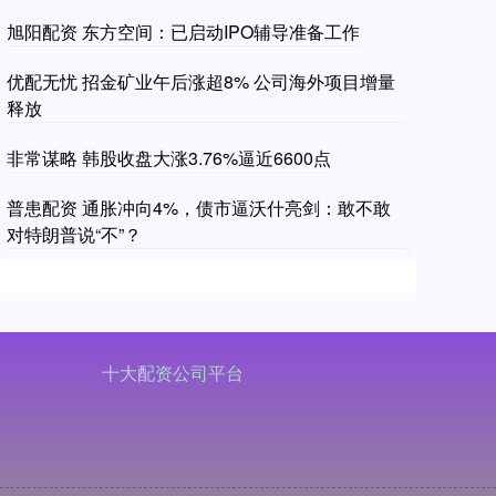
旭阳配资 东方空间：已启动IPO辅导准备工作
优配无忧 招金矿业午后涨超8% 公司海外项目增量
释放
非常谋略 韩股收盘大涨3.76%逼近6600点
普患配资 通胀冲向4%，债市逼沃什亮剑：敢不敢
对特朗普说“不”？
十大配资公司平台