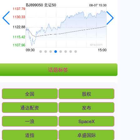
话题标签
全国
股权
通达配资
发布
一浪
SpaceX
道指
卓盛国际