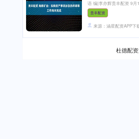
语 编|李亦辉贵丰配资 9月1
贵丰配资
来源：涵星配资APP下
杜德配资
深证成指
14311.01
.68
1.02%
200.89
1