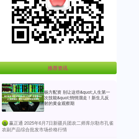
推荐资讯
杨方配资 别让这些&quot;人生第一
次技能&quot;悄悄溜走！新生儿反
射的黄金观察期
​赢正通 2025年6月7日新疆兵团农二师库尔勒市孔雀
1
农副产品综合批发市场价格行情