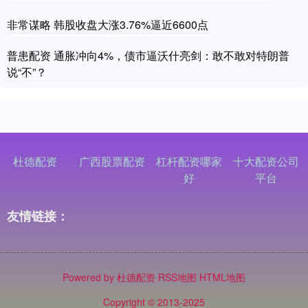
非常谋略 韩股收盘大涨3.76%逼近6600点
普患配资 通胀冲向4%，债市逼沃什亮剑：敢不敢对特朗普
说“不”？
杜德配资
广西股票配资
杠杆配资哪家
十大配资公司
好
平台
友情链接：
Powered by
杜德配资
RSS地图
HTML地图
Copyright
© 2013-2025