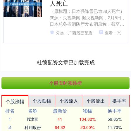
人死亡
（原标题：日本强降雪已致38人死亡）
来源：央视新闻 据央视新闻，2月5日，
日本总务省消防厅发布消息称，截至目
前，自1月20日以来的强降雪已在日本全
分类：广西股票配资
查看：79
国造成38人....
杜德配资文章已加载完成
个股实时涨跌榜
个股跌幅
个股流入
个股流出
换手率
个股涨幅
排名
名称
最新价
涨幅
换手率
1
N津富
41
134.82%
59.85%
2
科翔股份
64.32
20.00%
11.70%