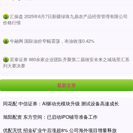
​汇操盘 2025年6月7日新疆绿珠九鼎农产品经营管理有限公司
3
价格行情
​牛融网 国际油价窄幅震荡，布油收涨0.42%
4
​宏泰证券 980余家企业团队齐聚第二届雄安未来之城场景汇系
5
列大赛决赛
最新文章
同花配 中信证券：AI驱动光模块升级 测试设备高速成长
旭阳配资 东方空间：已启动IPO辅导准备工作
优配无忧 招金矿业午后涨超8% 公司海外项目增量释放