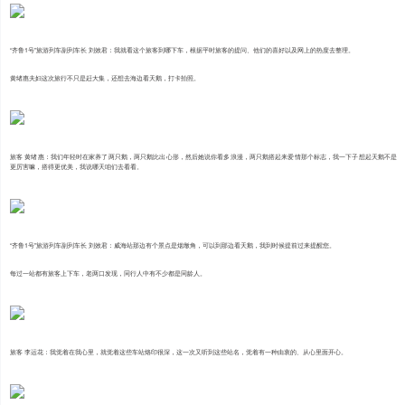
“齐鲁1号”旅游列车副列车长 刘效君：我就看这个旅客到哪下车，根据平时旅客的提问、他们的喜好以及网上的热度去整理。
黄绪惠夫妇这次旅行不只是赶大集，还想去海边看天鹅，打卡拍照。
旅客 黄绪惠：我们年轻时在家养了两只鹅，两只鹅比出心形，然后她说你看多浪漫，两只鹅搭起来爱情那个标志，我一下子想起天鹅不是
更厉害嘛，搭得更优美，我说哪天咱们去看看。
“齐鲁1号”旅游列车副列车长 刘效君：威海站那边有个景点是烟墩角，可以到那边看天鹅，我到时候提前过来提醒您。
每过一站都有旅客上下车，老两口发现，同行人中有不少都是同龄人。
旅客 李运花：我觉着在我心里，就觉着这些车站烙印很深，这一次又听到这些站名，觉着有一种由衷的、从心里面开心。