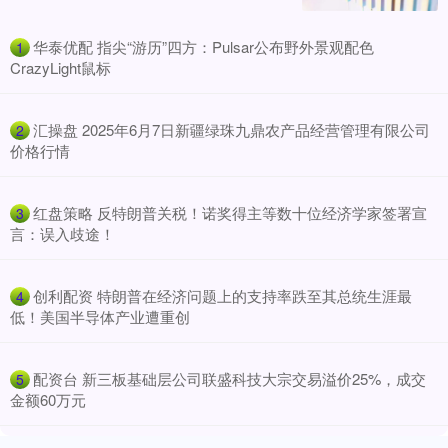
​华泰优配 指尖“游历”四方：Pulsar公布野外景观配色
1
CrazyLight鼠标
​汇操盘 2025年6月7日新疆绿珠九鼎农产品经营管理有限公司
2
价格行情
​红盘策略 反特朗普关税！诺奖得主等数十位经济学家签署宣
3
言：误入歧途！
​创利配资 特朗普在经济问题上的支持率跌至其总统生涯最
4
低！美国半导体产业遭重创
​配资台 新三板基础层公司联盛科技大宗交易溢价25%，成交
5
金额60万元