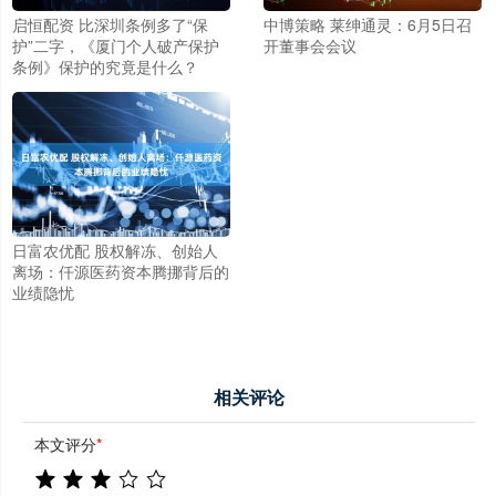
启恒配资 比深圳条例多了“保
中博策略 莱绅通灵：6月5日召
护”二字，《厦门个人破产保护
开董事会会议
条例》保护的究竟是什么？
日富农优配 股权解冻、创始人
离场：仟源医药资本腾挪背后的
业绩隐忧
相关评论
本文评分
*