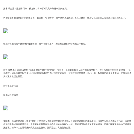
旅客 汤克里：这趟车很好，很方便，有种新时代列车焕然一新的感觉。
为了给旅客腾出更多的时间逛早市、看天鹅，“齐鲁1号”一大早就到达威海站。在车上休息一晚后，朱淑英老人五点就开始起床准备了。
让这对夫妇找回年轻感受的烟墩角村，每年有成千上万只大天鹅从西伯利亚等地结伴而来。
旅客 黄绪惠：这趟车让我们实现了挺多年轻时候的约定，看见了一直想看的风景，老伴的心情变好了。接下来我们的旅行还会继续，不只
是春节，因为这趟车很方便，我们可以随时通过它去我们想去的地方，这就是幸福的事情，新的一年，希望我们都健健康康的，去找回更多
从前没有实现的愿望。
出行不止于抵达
车里站外皆风景
黄绪惠、朱淑英老两口，乘坐“齐鲁1号”的旅程，弥补的是年轻时的遗憾，开启的是退休后的幸福生活。当乘坐火车不再满足于抵达，而是带
着旅程中美好而独特的记忆；当车窗外的风景与车厢内人们的故事融为一体，我们感受到的是速度里的温情，是我们国家多年致力于基础设
施建设，给每个人生活带来的实实在在的便利。路网通达，共赴美好生活。