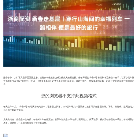
这个春节，人们不只是享受团圆之乐，坐着火车去旅游也成为很多人的新选择。去年开通的“齐鲁1号”旅游列车迎来首个春节，让不少老年旅
客体验到“说走就走”的旅行。近日，《新春走基层》记者登上这趟列车采访，旅途中偶遇一对70多岁的夫妇，记录了他们乘车旅行的幸福时
光。
您的浏览器不支持此视频格式
每天上午11点，“齐鲁1号”准时从济南站发车，记者登上列车，浓浓的年味儿扑面而来，旅客可以在这里打牌、下棋、做游戏。这两位老人
自己动手贴起了窗花。
丈夫黄绪惠，曾经是一名海员，年轻时常年在外漂泊；妻子朱淑英是小学老师，照顾老人、抚育孩子，很多责任都是她来承担，年轻时聚少
离多，退休后，一直想找机会弥补曾经的遗憾。