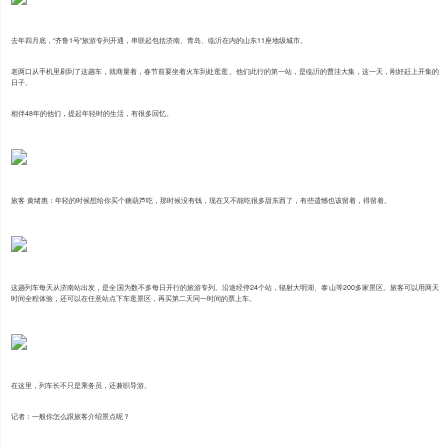
去年四月底，“齐鲁1号”旅游专列开通，串联起包括济南、青岛、临沂在内的山东11座地级城市。
老两口从手机里刷到了这趟车，就商量着，春节前要坐着火车到处逛逛。他们此行的第一站，是临沂的曹洼大集，这一天，刚好赶上开集的
日子。
相伴48年的他们，提起年轻时的生活，有很多回忆。
旅客 黄绪惠：年轻的时候想给你买个糖葫芦吃，那时候没有钱，现在又不能吃很多甜东西了，有些遗憾也该留着，得留着。
这趟列车每天从济南站出发，是全国为数不多每日开行的旅游专列。沿途经停24个站，辐射大明湖、泰山等200多家景区。旅客可以用两天
时间全程体验，还可以在任意站点下车逛景区，再买第二天同一时间的票上车。
在这里，列车长不只是乘务员，还兼职导游。
记者：一般你怎么跟旅客介绍景点呢？