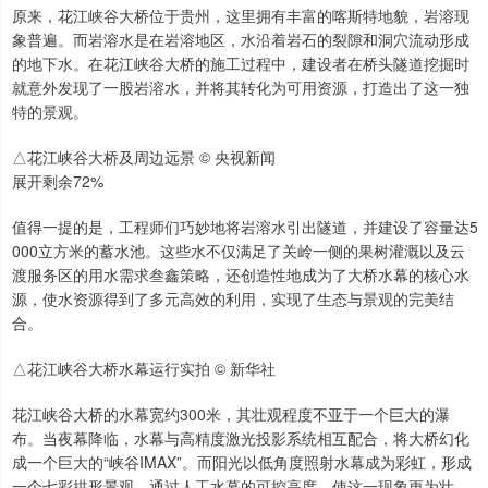
原来，花江峡谷大桥位于贵州，这里拥有丰富的喀斯特地貌，岩溶现
象普遍。而岩溶水是在岩溶地区，水沿着岩石的裂隙和洞穴流动形成
的地下水。在花江峡谷大桥的施工过程中，建设者在桥头隧道挖掘时
就意外发现了一股岩溶水，并将其转化为可用资源，打造出了这一独
特的景观。
△花江峡谷大桥及周边远景 © 央视新闻
展开剩余72%
值得一提的是，工程师们巧妙地将岩溶水引出隧道，并建设了容量达5
000立方米的蓄水池。这些水不仅满足了关岭一侧的果树灌溉以及云
渡服务区的用水需求叁鑫策略，还创造性地成为了大桥水幕的核心水
源，使水资源得到了多元高效的利用，实现了生态与景观的完美结
合。
△花江峡谷大桥水幕运行实拍 © 新华社
花江峡谷大桥的水幕宽约300米，其壮观程度不亚于一个巨大的瀑
布。当夜幕降临，水幕与高精度激光投影系统相互配合，将大桥幻化
成一个巨大的“峡谷IMAX”。而阳光以低角度照射水幕成为彩虹，形成
一个七彩拱形景观。通过人工水幕的可控高度，使这一现象更为壮