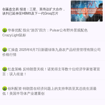
创赢盘交易 报道：三星、英伟达扩大合作，
谈判已延伸至HBM5及下一代Groq芯片
​华泰优配 指尖“游历”四方：Pulsar公布野外景观配色
1
CrazyLight鼠标
​汇操盘 2025年6月7日新疆绿珠九鼎农产品经营管理有限公司
2
价格行情
​红盘策略 反特朗普关税！诺奖得主等数十位经济学家签署宣
3
言：误入歧途！
​创利配资 特朗普在经济问题上的支持率跌至其总统生涯最
4
低！美国半导体产业遭重创